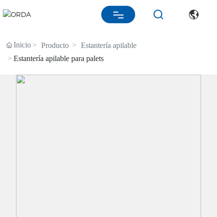
INICIO
Inicio
Producto
Estantería apilable
Estantería apilable para palets
SOBRE NOSOTROS
PRODUCTO
PERSONALIZAR
VÍDEO
MERCADOS
BLOG