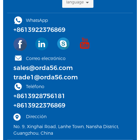
language
WhatsApp
+8613922376869
Correo electrónico
sales@orda56.com
trade1@orda56.com
Teléfono
+8613928756181
+8613922376869
Dirección
No. 9, Xinghai Road, Lanhe Town, Nansha District,
Guangzhou, China